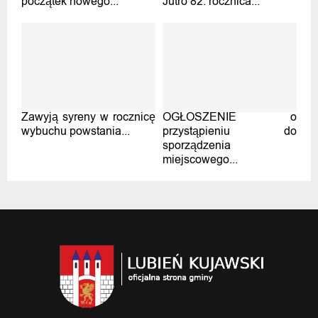
początek nowego...
Jutro 82. rocznica...
Zawyją syreny w rocznicę
OGŁOSZENIE o
wybuchu powstania...
przystąpieniu do
sporządzenia
miejscowego...