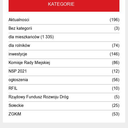
KATEGORIE
Aktualności
(196)
Bez kategorii
(3)
dla mieszkańców
(1 335)
dla rolników
(74)
inwestycje
(146)
Komisje Rady Miejskiej
(86)
NSP 2021
(12)
ogłoszenia
(56)
RFIL
(10)
Rządowy Fundusz Rozwoju Dróg
(5)
Sołeckie
(25)
ZGKiM
(53)