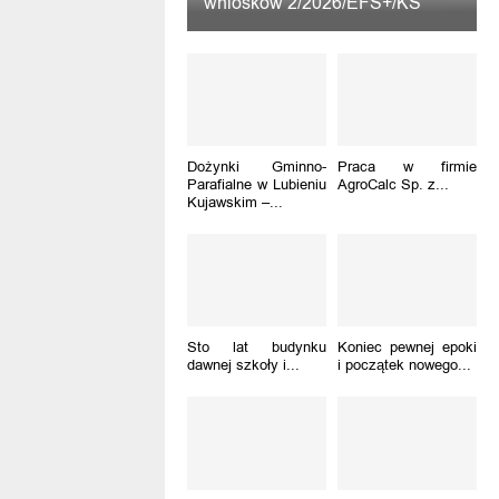
wniosków 2/2026/EFS+/KS
Dożynki Gminno-
Praca w firmie
Parafialne w Lubieniu
AgroCalc Sp. z...
Kujawskim –...
Sto lat budynku
Koniec pewnej epoki
dawnej szkoły i...
i początek nowego...