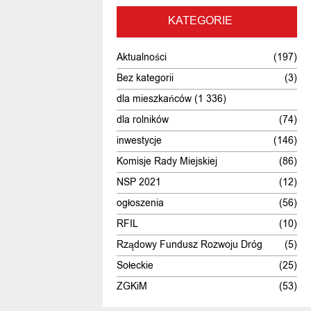
KATEGORIE
Aktualności
(197)
Bez kategorii
(3)
dla mieszkańców
(1 336)
dla rolników
(74)
inwestycje
(146)
Komisje Rady Miejskiej
(86)
NSP 2021
(12)
ogłoszenia
(56)
RFIL
(10)
Rządowy Fundusz Rozwoju Dróg
(5)
Sołeckie
(25)
ZGKiM
(53)