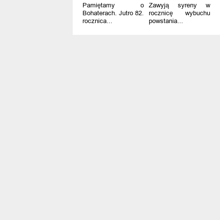
Pamiętamy o
Zawyją syreny w
Bohaterach. Jutro 82.
rocznicę wybuchu
rocznica...
powstania...