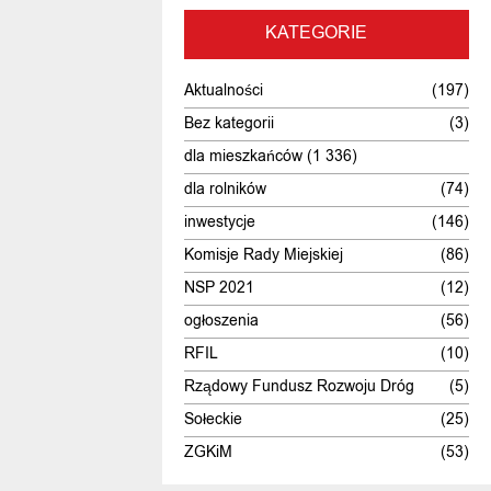
KATEGORIE
Aktualności
(197)
Bez kategorii
(3)
dla mieszkańców
(1 336)
dla rolników
(74)
inwestycje
(146)
Komisje Rady Miejskiej
(86)
NSP 2021
(12)
ogłoszenia
(56)
RFIL
(10)
Rządowy Fundusz Rozwoju Dróg
(5)
Sołeckie
(25)
ZGKiM
(53)