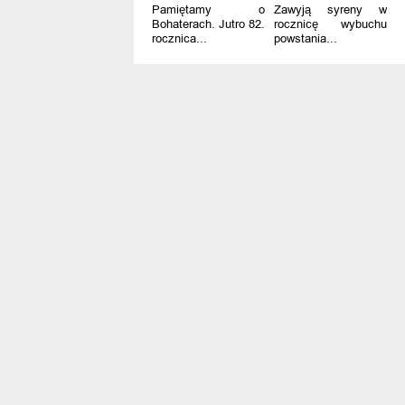
Pamiętamy o
Zawyją syreny w
Bohaterach. Jutro 82.
rocznicę wybuchu
rocznica...
powstania...