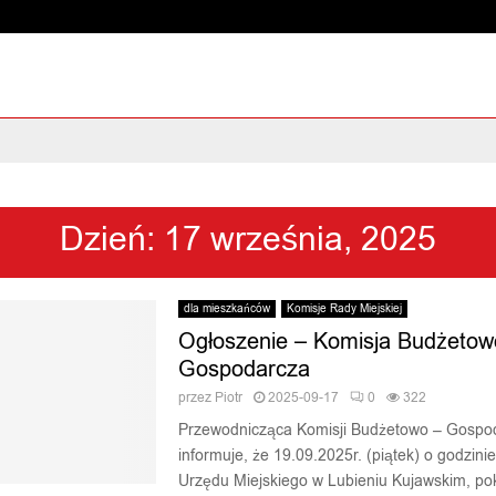
Dzień: 17 września, 2025
dla mieszkańców
Komisje Rady Miejskiej
Ogłoszenie – Komisja Budżetow
Gospodarcza
przez
Piotr
2025-09-17
0
322
Przewodnicząca Komisji Budżetowo – Gospo
informuje, że 19.09.2025r. (piątek) o godzin
Urzędu Miejskiego w Lubieniu Kujawskim, pok