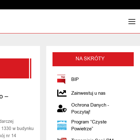
NA SKRÓTY
BIP
Zainwestuj u nas
o –
Ochrona Danych -
Poczytaj!
darczej
Program “Czyste
ie 1330 w budynku
Powietrze”
ój nr 14