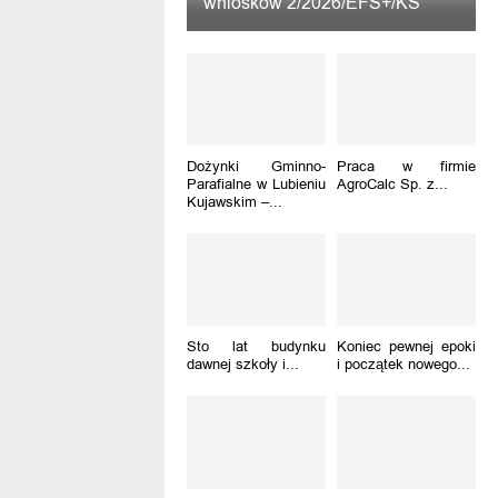
wniosków 2/2026/EFS+/KS
Dożynki Gminno-
Praca w firmie
Parafialne w Lubieniu
AgroCalc Sp. z...
Kujawskim –...
Sto lat budynku
Koniec pewnej epoki
dawnej szkoły i...
i początek nowego...