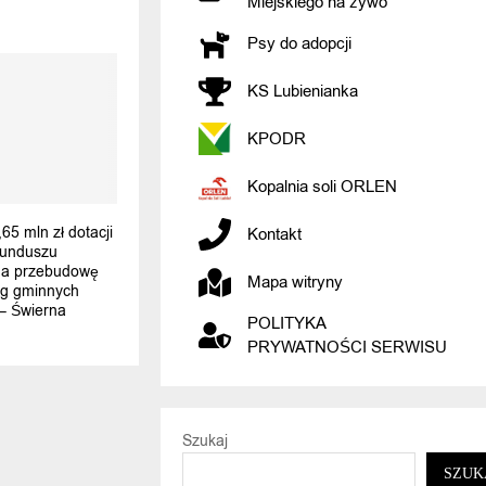
Miejskiego na żywo
Psy do adopcji
KS Lubienianka
KPODR
Kopalnia soli ORLEN
65 mln zł dotacji
Kontakt
unduszu
na przebudowę
Mapa witryny
óg gminnych
 – Świerna
POLITYKA
PRYWATNOŚCI SERWISU
Szukaj
SZUK