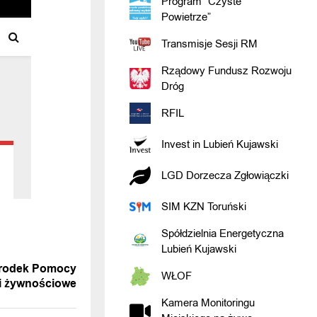
Program “Czyste
Powietrze”
Transmisje Sesji RM
Rządowy Fundusz Rozwoju
Dróg
RFIL
Invest in Lubień Kujawski
LGD Dorzecza Zgłowiączki
SIM KZN Toruński
Spółdzielnia Energetyczna
WIADOMOŚĆ
Lubień Kujawski
środek Pomocy
WŁOF
ki żywnościowe
Kamera Monitoringu