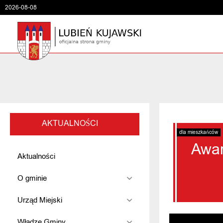
2026-08-08
AKTUALNOŚCI
dla mieszkańców
Awar
Aktualności
O gminie
Urząd Miejski
Władze Gminy