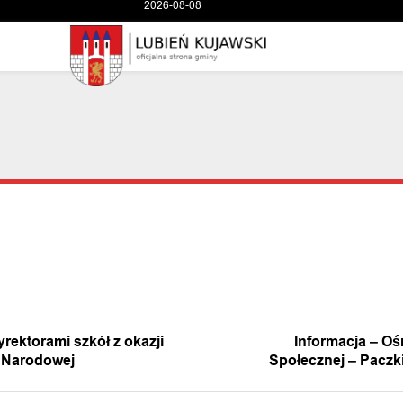
A WIADOMOŚĆ
NASTĘPNA 
rektorami szkół z okazji
Informacja – O
 Narodowej
Społecznej – Pacz