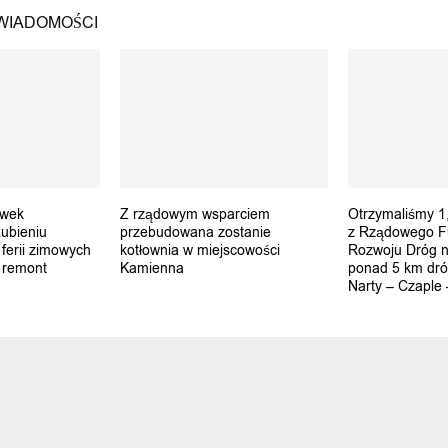
WIADOMOŚCI
ówek
Z rządowym wsparciem
Otrzymaliśmy 1,
ubieniu
przebudowana zostanie
z Rządowego F
ferii zimowych
kotłownia w miejscowości
Rozwoju Dróg 
 remont
Kamienna
ponad 5 km dr
Narty – Czaple