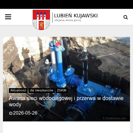
PRIMARY
MENU
Aktualności
dla mieszkańców
ZGKiM
Awaria sieci wodociągowej i przerwa w dostawie
wody
2026-05-26