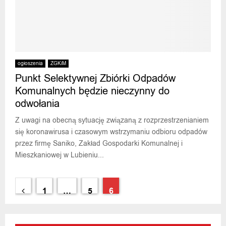
ogłoszenia
ZGKiM
Punkt Selektywnej Zbiórki Odpadów
Komunalnych będzie nieczynny do
odwołania
Z uwagi na obecną sytuację związaną z rozprzestrzenianiem
się koronawirusa i czasowym wstrzymaniu odbioru odpadów
przez firmę Saniko, Zakład Gospodarki Komunalnej i
Mieszkaniowej w Lubieniu...
Stronicowanie
1
…
5
6
wpisów