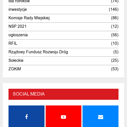
dla rolników
(74)
inwestycje
(146)
Komisje Rady Miejskiej
(86)
NSP 2021
(12)
ogłoszenia
(56)
RFIL
(10)
Rządowy Fundusz Rozwoju Dróg
(5)
Sołeckie
(25)
ZGKiM
(53)
SOCIAL MEDIA