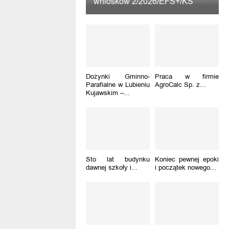
wniosków 2/2026/EFS+/KS
Dożynki Gminno-
Praca w firmie
Parafialne w Lubieniu
AgroCalc Sp. z...
Kujawskim –...
Sto lat budynku
Koniec pewnej epoki
dawnej szkoły i...
i początek nowego...