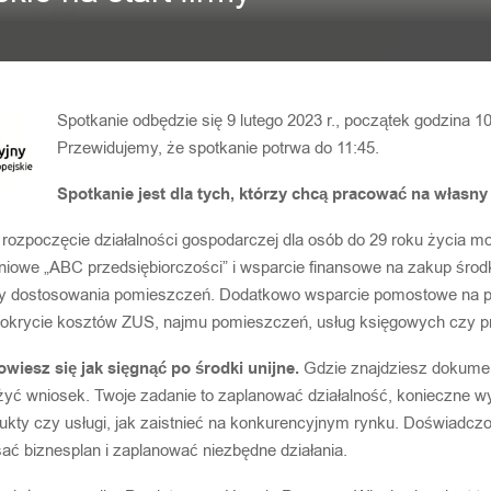
Spotkanie odbędzie się 9 lutego 2023 r., początek godzina 10
Przewidujemy, że spotkanie potrwa do 11:45.
Spotkanie jest dla tych, którzy chcą pracować na własny
 rozpoczęcie działalności gospodarczej dla osób do 29 roku życia 
niowe „ABC przedsiębiorczości” i wsparcie finansowe na zakup środ
y dostosowania pomieszczeń. Dodatkowo wsparcie pomostowe na 
 pokrycie kosztów ZUS, najmu pomieszczeń, usług księgowych czy p
wiesz się jak sięgnąć po środki unijne.
Gdzie znajdziesz dokumen
ożyć wniosek. Twoje zadanie to zaplanować działalność, konieczne w
ukty czy usługi, jak zaistnieć na konkurencyjnym rynku. Doświadcz
ać biznesplan i zaplanować niezbędne działania.