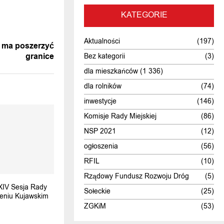
KATEGORIE
WIADOMOŚĆ
Aktualności
(197)
i ma poszerzyć
granice
Bez kategorii
(3)
dla mieszkańców
(1 336)
dla rolników
(74)
inwestycje
(146)
Komisje Rady Miejskiej
(86)
NSP 2021
(12)
ogłoszenia
(56)
RFIL
(10)
Rządowy Fundusz Rozwoju Dróg
(5)
XIV Sesja Rady
Sołeckie
(25)
ieniu Kujawskim
ZGKiM
(53)