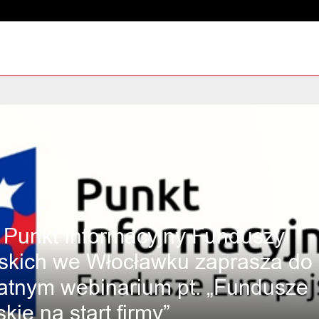
 Punkt Informacyjny Funduszy
skich we Włocławku zaprasza do 
atnym webinarium pt. „Fundusze
kie na start firmy”