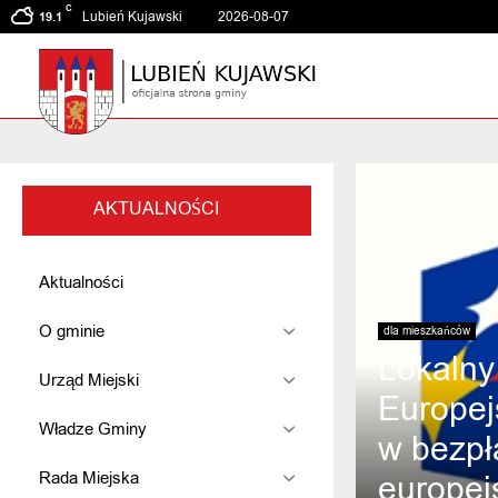
C
Lubień Kujawski
2026-08-07
19.1
AKTUALNOŚCI
Aktualności
O gminie
dla mieszkańców
Lokalny
Urząd Miejski
Europej
Władze Gminy
w bezpł
europejs
Rada Miejska