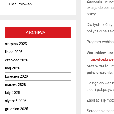
Zaprosiliśmy ró
Plan Polowań
okazja do pozna
pracy.
Dla tych, którz
pożyczki na założ
ARCHIWA
Program webina
sierpień 2026
lipiec 2026
Warunkiem ucze
ue.wloclaw
czerwiec 2026
oraz w treści i
maj 2026
potwierdzenie.
kwiecień 2026
Dostęp do webi
marzec 2026
sieci i połączyć
luty 2026
Zapisać się moż
styczeń 2026
grudzień 2025
Serdecznie zap