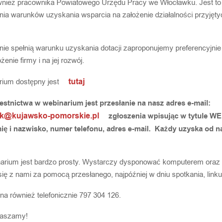
wnież pracownika Powiatowego Urzędu Pracy we Włocławku. Jest to
nia warunków uzyskania wsparcia na założenie działalności przyjęty
y nie spełnią warunku uzyskania dotacji zaproponujemy preferencyjn
enie firmy i na jej rozwój.
tutaj
rium dostępny jest
stnictwa w webinarium jest przesłanie na nasz adres e-mail:
ek@kujawsko-pomorskie.pl
zgłoszenia wpisując w tytule WE
mię i nazwisko, numer telefonu, adres e-mail. Każdy uzyska od 
narium jest bardzo prosty. Wystarczy dysponować komputerem oraz
 się z nami za pomocą przesłanego, najpóźniej w dniu spotkania, linku
na również telefonicznie 797 304 126.
raszamy!