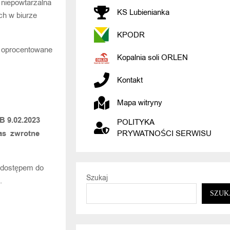
 niepowtarzalna
KS Lubienianka
ch w biurze
KPODR
ie oprocentowane
Kopalnia soli ORLEN
Kontakt
Mapa witryny
B 9.02.2023
POLITYKA
nas zwrotne
PRYWATNOŚCI SERWISU
 dostępem do
Szukaj
.
SZUK