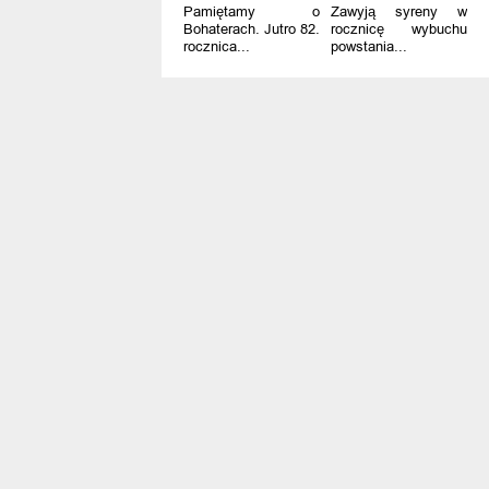
Pamiętamy o
Zawyją syreny w
Bohaterach. Jutro 82.
rocznicę wybuchu
rocznica...
powstania...