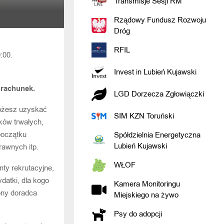
Transmisje Sesji RM
Rządowy Fundusz Rozwoju
Dróg
RFIL
:00.
Invest in Lubień Kujawski
 rachunek.
LGD Dorzecza Zgłowiączki
możesz uzyskać
SIM KZN Toruński
ków trwałych,
początku
Spółdzielnia Energetyczna
Lubień Kujawski
rawnych itp.
WŁOF
ty rekrutacyjne,
ydatki, dla kogo
Kamera Monitoringu
ony doradca
Miejskiego na żywo
Psy do adopcji