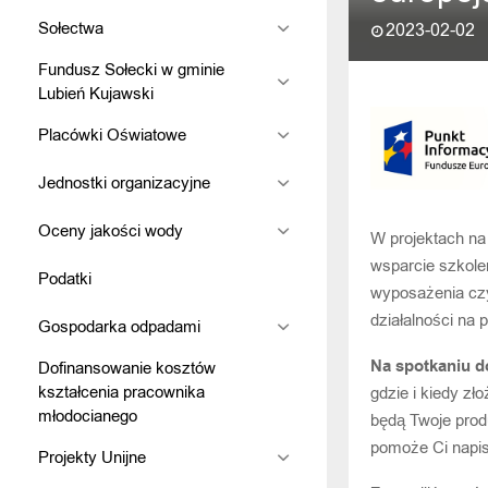
Sołectwa
2023-02-02
Fundusz Sołecki w gminie
Lubień Kujawski
Placówki Oświatowe
Jednostki organizacyjne
Oceny jakości wody
W projektach na
wsparcie szkole
Podatki
wyposażenia cz
działalności na
Gospodarka odpadami
Na spotkaniu do
Dofinansowanie kosztów
kształcenia pracownika
gdzie i kiedy zł
młodocianego
będą Twoje prod
pomoże Ci napis
Projekty Unijne