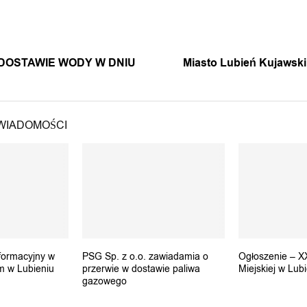
A WIADOMOŚĆ
NASTĘPNA 
DOSTAWIE WODY W DNIU
Miasto Lubień Kujawsk
WIADOMOŚCI
formacyjny w
PSG Sp. z o.o. zawiadamia o
Ogłoszenie – X
m w Lubieniu
przerwie w dostawie paliwa
Miejskiej w Lub
gazowego