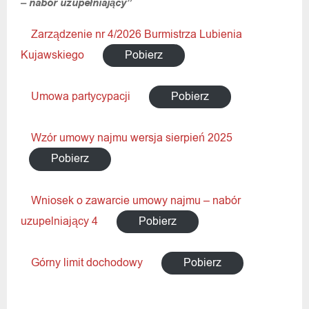
– nabór uzupełniający”
Zarządzenie nr 4/2026 Burmistrza Lubienia
Kujawskiego
Pobierz
Umowa partycypacji
Pobierz
Wzór umowy najmu wersja sierpień 2025
Pobierz
Wniosek o zawarcie umowy najmu – nabór
uzupelniający 4
Pobierz
Górny limit dochodowy
Pobierz