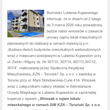
Burmistrz Lubienia Kujawskiego
informuje, że w dniach od 2 lutego
do 3 marca 2026 roku prowadzony
będzie nabór wniosków o zawarcie
umowy najmu lokali mieszkalnych
planowanych do realizacji w ramach inwestycji p.n.:
„Budowa dwóch budynków mieszkalnych wielorodzinnych
wraz z miejscami postojowymi w Lubieniu Kujawskim przy
ul. Żwirki i Wigury dz. Nr 307/15, 307/14, 307/13,307/12,
307/4”, realizowanej przez Społeczną Inicjatywę
Mieszkaniową „KZN – Toruński” Sp. z o.o. z siedzibą w
Toruniu przy ul. Marii Skłodowskiej-Curie 41A. Wniosek
wraz z załącznikami należy składać w Sekretariacie
Urzędu Miejskiego w Lubieniu Kujawskim w zamkniętej
kopercie z opisem
„Wniosek o najem lokalu
mieszkalnego w ramach SIM KZN – Toruński Sp. z o.o.