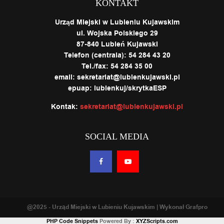
KONTAKT
Urząd Miejski w Lubieniu Kujawskim
ul. Wojska Polskiego 29
87-840 Lubień Kujawski
Telefon (centrala): 54 284 43 20
Tel./fax: 54 284 35 00
email: sekretariat@lubienkujawski.pl
epuap: lubienkuj/skrytkaESP
Kontak:
sekretariat@lubienkujawski.pl
SOCIAL MEDIA
@2025 - Urząd Miejski w Lubieniu Kujawskim | Wykonał Grafpro
PHP Code Snippets
Powered By :
XYZScripts.com