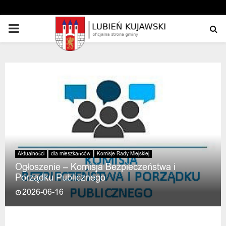
PRIMARY
MENU
Aktualności
dla mieszkańców
Komisje Rady Miejskiej
Ogłoszenie – Komisja Bezpieczeństwa i
Porządku Publicznego
2026-06-16