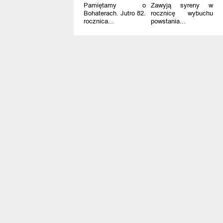
Pamiętamy o
Zawyją syreny w
Bohaterach. Jutro 82.
rocznicę wybuchu
rocznica...
powstania...