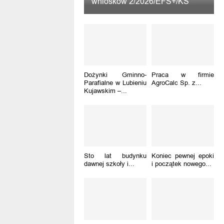
wniosków 2/2026/EFS+/KS
Dożynki Gminno-
Praca w firmie
Parafialne w Lubieniu
AgroCalc Sp. z...
Kujawskim –...
Sto lat budynku
Koniec pewnej epoki
dawnej szkoły i...
i początek nowego...