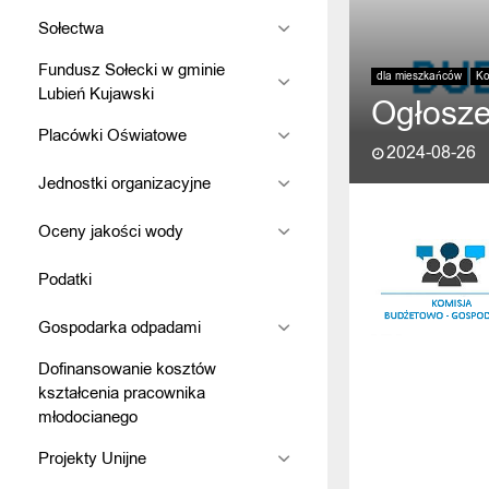
Sołectwa
Fundusz Sołecki w gminie
dla mieszkańców
Ko
Lubień Kujawski
Ogłosze
Placówki Oświatowe
2024-08-26
Jednostki organizacyjne
Oceny jakości wody
Podatki
Gospodarka odpadami
Dofinansowanie kosztów
kształcenia pracownika
młodocianego
Projekty Unijne
POPRZEDNI