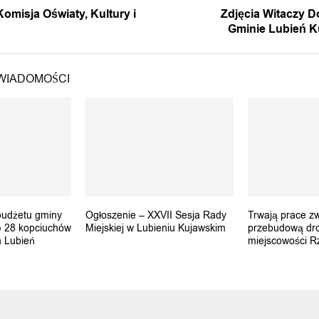
omisja Oświaty, Kultury i
Zdjęcia Witaczy 
Gminie Lubień K
WIADOMOŚCI
budżetu gminy
Ogłoszenie – XXVII Sesja Rady
Trwają prace z
 28 kopciuchów
Miejskiej w Lubieniu Kujawskim
przebudową dro
a Lubień
miejscowości 