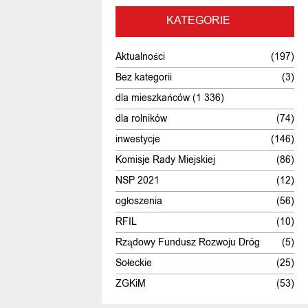
KATEGORIE
Aktualności
(197)
Bez kategorii
(3)
dla mieszkańców
(1 336)
dla rolników
(74)
inwestycje
(146)
Komisje Rady Miejskiej
(86)
NSP 2021
(12)
ogłoszenia
(56)
RFIL
(10)
Rządowy Fundusz Rozwoju Dróg
(5)
Sołeckie
(25)
ZGKiM
(53)