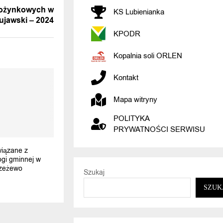
Dożynkowych w
KS Lubienianka
ujawski – 2024
KPODR
Kopalnia soli ORLEN
Kontakt
Mapa witryny
POLITYKA
PRYWATNOŚCI SERWISU
wiązane z
gi gminnej w
Rzeżewo
Szukaj
SZUK