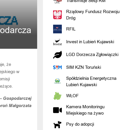
Transmisje Sesji RM
Rządowy Fundusz Rozwoju
Dróg
podarcza
RFIL
Invest in Lubień Kujawski
LGD Dorzecza Zgłowiączki
je, że
SIM KZN Toruński
ejskiego w
Spółdzielnia Energetyczna
omisji
Lubień Kujawski
eżące.
WŁOF
– Gospodarczej
roń Małgorzata
Kamera Monitoringu
Miejskiego na żywo
Psy do adopcji
WIADOMOŚĆ