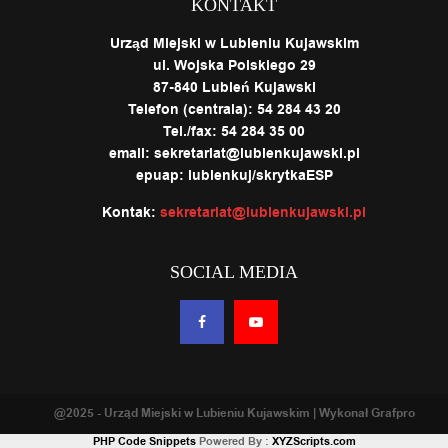
KONTAKT
Urząd Miejski w Lubieniu Kujawskim
ul. Wojska Polskiego 29
87-840 Lubień Kujawski
Telefon (centrala): 54 284 43 20
Tel./fax: 54 284 35 00
email: sekretariat@lubienkujawski.pl
epuap: lubienkuj/skrytkaESP
Kontak:
sekretariat@lubienkujawski.pl
SOCIAL MEDIA
@2025 - Urząd Miejski w Lubieniu Kujawskim | Wykonał Grafpro
PHP Code Snippets
Powered By :
XYZScripts.com