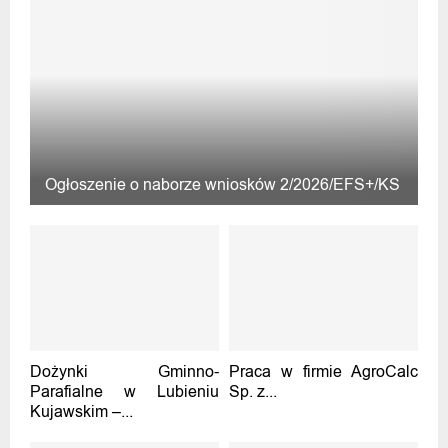
Ogłoszenie o naborze wniosków 2/2026/EFS+/KS
Dożynki Gminno-
Praca w firmie AgroCalc
Parafialne w Lubieniu
Sp. z...
Kujawskim –...