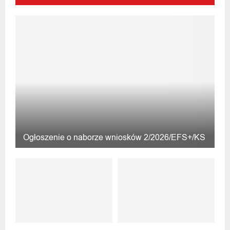
Ogłoszenie o naborze wniosków 2/2026/EFS+/KS