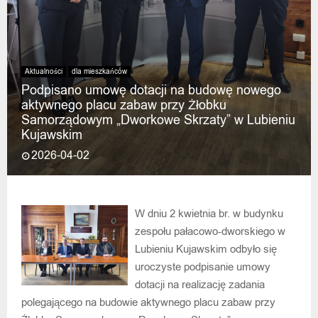
Aktualności
dla mieszkańców
Podpisano umowę dotacji na budowę nowego
aktywnego placu zabaw przy Żłobku
Samorządowym „Dworkowe Skrzaty” w Lubieniu
Kujawskim
2026-04-02
W dniu 2 kwietnia br. w budynku
zespołu pałacowo-dworskiego w
Lubieniu Kujawskim odbyło się
uroczyste podpisanie umowy
dotacji na realizację zadania
polegającego na budowie aktywnego placu zabaw przy