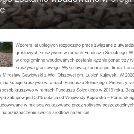
we
Wzorem lat ubiegłych rozpoczęto prace związane z utwardz
gruntowych kruszywem w ramach Funduszu Sołeckiego. W
w drogi gminne wbudowanych zostanie łącznie ponad trzy ty
kruszywa granitowego. Wykonawcą zadania jest firma Trans
Mirosław Gawłowski z Woli Olszowej gm. Lubień Kujawski. W 2020 
i gmina kupuje kruszywo w ramach Funduszu Sołeckiego. Pierwszy ra
 sposób kruszywo w ramach Funduszu Sołeckiego w 2016 roku. Bez
typu zakupów jest 30% dotacja od Wojewody Kujawsko – Pomorskie
budowywane w miejsca wskazywane przez sołtysów poszczególnych 
 na przeznaczenie swoich środków na ten cel.