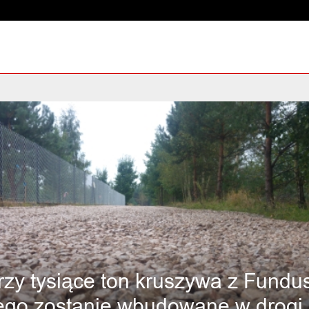
rzy tysiące ton kruszywa z Fundu
ego zostanie wbudowane w drogi