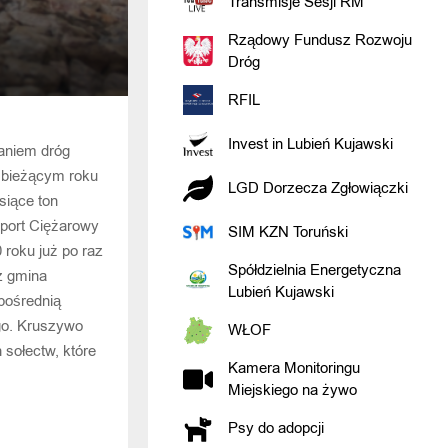
Transmisje Sesji RM
Rządowy Fundusz Rozwoju
Dróg
RFIL
Invest in Lubień Kujawski
aniem dróg
 bieżącym roku
LGD Dorzecza Zgłowiączki
siące ton
port Ciężarowy
SIM KZN Toruński
roku już po raz
Spółdzielnia Energetyczna
z gmina
Lubień Kujawski
pośrednią
go. Kruszywo
WŁOF
sołectw, które
Kamera Monitoringu
Miejskiego na żywo
Psy do adopcji