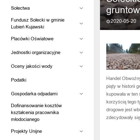
grunto
Sołectwa
Fundusz Sołecki w gminie
2020-05-20
Lubień Kujawski
Placówki Oświatowe
Jednostki organizacyjne
Oceny jakości wody
Handel Obwoźny 
Podatki
piąty w histori
Gospodarka odpadami
kupowała w ten
korzyścią tego 
Dofinansowanie kosztów
drogowe jest w
kształcenia pracownika
zdecydowały się
młodocianego
Projekty Unijne