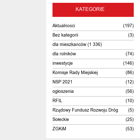
KATEGORIE
Aktualności
(197)
Bez kategorii
(3)
dla mieszkańców
(1 336)
dla rolników
(74)
inwestycje
(146)
Komisje Rady Miejskiej
(86)
NSP 2021
(12)
ogłoszenia
(56)
RFIL
(10)
Rządowy Fundusz Rozwoju Dróg
(5)
Sołeckie
(25)
ZGKiM
(53)