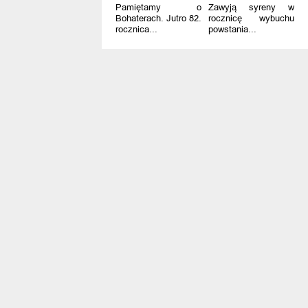
Pamiętamy o
Zawyją syreny w
Bohaterach. Jutro 82.
rocznicę wybuchu
rocznica...
powstania...