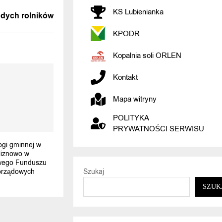
WIADOMOŚĆ
KS Lubienianka
odych rolników
KPODR
Kopalnia soli ORLEN
Kontakt
Mapa witryny
POLITYKA
PRYWATNOŚCI SERWISU
gi gminnej w
liznowo w
wego Funduszu
orządowych
Szukaj
SZUK