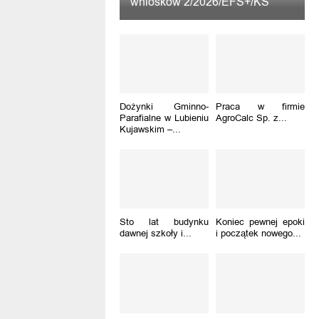
wniosków 2/2026/EFS+/KS
Dożynki Gminno-
Praca w firmie
Parafialne w Lubieniu
AgroCalc Sp. z...
Kujawskim –...
Sto lat budynku
Koniec pewnej epoki
dawnej szkoły i...
i początek nowego...