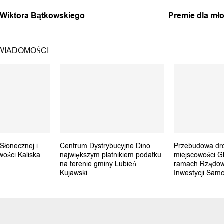
A WIADOMOŚĆ
NASTĘPNA 
a Wiktora Bątkowskiego
Premie dla mł
WIADOMOŚCI
Słonecznej i
Centrum Dystrybucyjne Dino
Przebudowa dro
wości Kaliska
największym płatnikiem podatku
miejscowości G
na terenie gminy Lubień
ramach Rządo
Kujawski
Inwestycji Sam