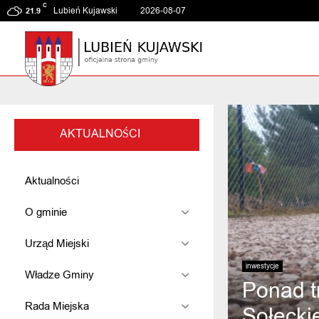
C
Lubień Kujawski
2026-08-07
21.9
AKTUALNOŚCI
Aktualności
O gminie
Urząd Miejski
inwestycje
Władze Gminy
Ponad t
Rada Miejska
Sołecki