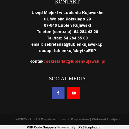
KONTAKT
Urząd Miejski w Lubieniu Kujawskim
ul. Wojska Polskiego 29
87-840 Lubień Kujawski
Telefon (centrala): 54 284 43 20
Tel./fax: 54 284 35 00
email: sekretariat@lubienkujawski.pl
epuap: lubienkuj/skrytkaESP
Kontak:
sekretariat@lubienkujawski.pl
SOCIAL MEDIA
@2025 - Urząd Miejski w Lubieniu Kujawskim | Wykonał Grafpro
PHP Code Snippets
Powered By :
XYZScripts.com