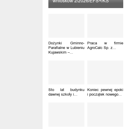
wniosków 2/2026/EFS+/KS
Dożynki Gminno-
Praca w firmie
Parafialne w Lubieniu
AgroCalc Sp. z...
Kujawskim –...
Sto lat budynku
Koniec pewnej epoki
dawnej szkoły i...
i początek nowego...