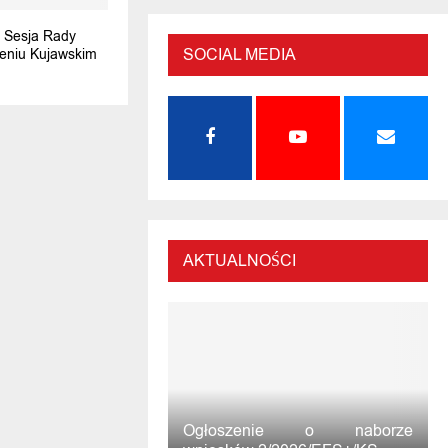
I Sesja Rady
SOCIAL MEDIA
ieniu Kujawskim
AKTUALNOŚCI
Ogłoszenie o naborze