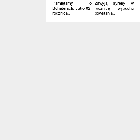
Pamiętamy o
Zawyją syreny w
Bohaterach. Jutro 82.
rocznicę wybuchu
rocznica...
powstania...