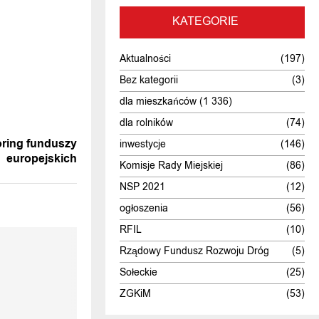
KATEGORIE
Aktualności
(197)
Bez kategorii
(3)
dla mieszkańców
(1 336)
dla rolników
(74)
WIADOMOŚĆ
oring funduszy
inwestycje
(146)
europejskich
Komisje Rady Miejskiej
(86)
NSP 2021
(12)
ogłoszenia
(56)
RFIL
(10)
Rządowy Fundusz Rozwoju Dróg
(5)
Sołeckie
(25)
ZGKiM
(53)