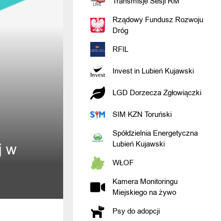
Transmisje Sesji RM
Rządowy Fundusz Rozwoju
Dróg
RFIL
Invest in Lubień Kujawski
LGD Dorzecza Zgłowiączki
SIM KZN Toruński
Spółdzielnia Energetyczna
Lubień Kujawski
j w
WŁOF
Kamera Monitoringu
Miejskiego na żywo
Psy do adopcji