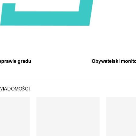
A WIADOMOŚĆ
NASTĘPNA 
sprawie gradu
Obywatelski monit
WIADOMOŚCI