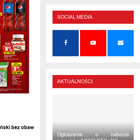
SOCIAL MEDIA
AKTUALNOŚCI
WIADOMOŚĆ
ński bez obaw
Ogłoszenie o naborze