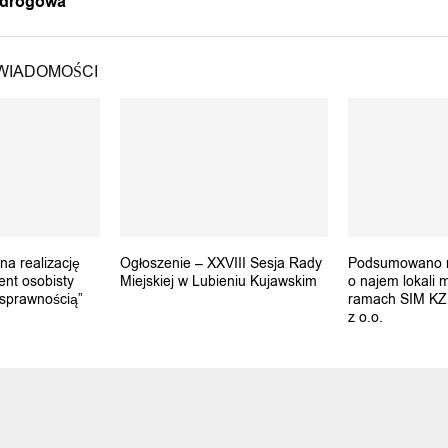
a drogowa
WIADOMOŚCI
a realizację
Ogłoszenie – XXVIII Sesja Rady
Podsumowano n
nt osobisty
Miejskiej w Lubieniu Kujawskim
o najem lokali 
osprawnością”
ramach SIM KZN
z o.o.