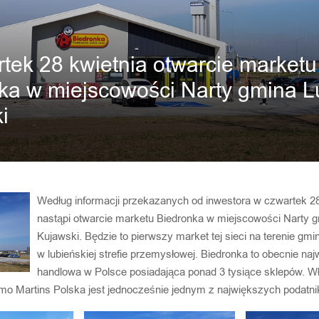
tek 28 kwietnia otwarcie marketu
ka w miejscowości Narty gmina L
i
Według informacji przekazanych od inwestora w czwartek 28
nastąpi otwarcie marketu Biedronka w miejscowości Narty 
Kujawski. Będzie to pierwszy market tej sieci na terenie gm
w lubieńskiej strefie przemysłowej. Biedronka to obecnie naj
handlowa w Polsce posiadająca ponad 3 tysiące sklepów. Wł
imo Martins Polska jest jednocześnie jednym z największych podatn