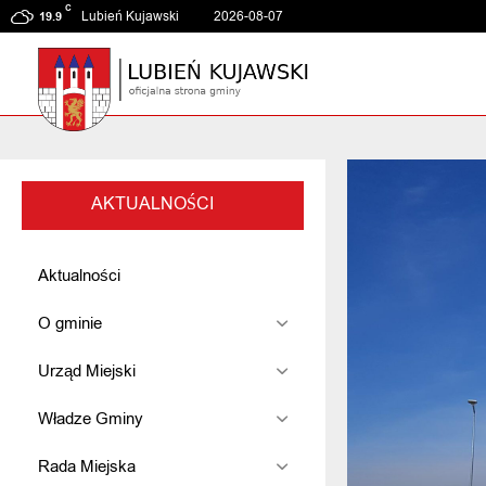
C
Lubień Kujawski
2026-08-07
19.9
AKTUALNOŚCI
Aktualności
O gminie
Urząd Miejski
Władze Gminy
Rada Miejska