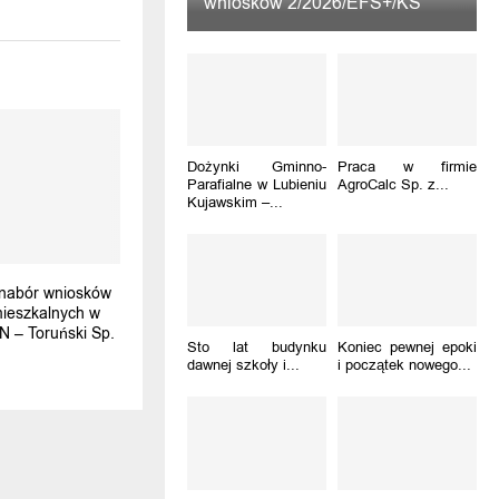
wniosków 2/2026/EFS+/KS
Dożynki Gminno-
Praca w firmie
Parafialne w Lubieniu
AgroCalc Sp. z...
Kujawskim –...
abór wniosków
mieszkalnych w
 – Toruński Sp.
Sto lat budynku
Koniec pewnej epoki
dawnej szkoły i...
i początek nowego...