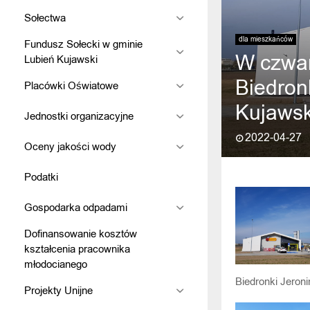
Sołectwa
dla mieszkańców
Fundusz Sołecki w gminie
W czwar
Lubień Kujawski
Biedron
Placówki Oświatowe
Kujawsk
Jednostki organizacyjne
2022-04-27
Oceny jakości wody
Podatki
Gospodarka odpadami
Dofinansowanie kosztów
kształcenia pracownika
młodocianego
Biedronki Jeron
Projekty Unijne