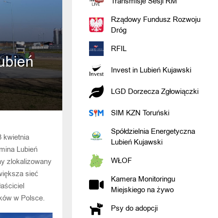
Transmisje Sesji RM
Rządowy Fundusz Rozwoju
Dróg
RFIL
ubień
Invest in Lubień Kujawski
LGD Dorzecza Zgłowiączki
SIM KZN Toruński
Spółdzielnia Energetyczna
 kwietnia
Lubień Kujawski
gmina Lubień
WŁOF
iny zlokalizowany
większa sieć
Kamera Monitoringu
aściciel
Miejskiego na żywo
ików w Polsce.
Psy do adopcji