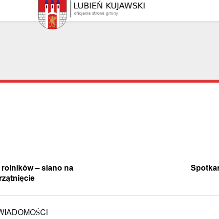
A WIADOMOŚĆ
NASTĘPNA 
 rolników – siano na
Spotkan
rzątnięcie
WIADOMOŚCI