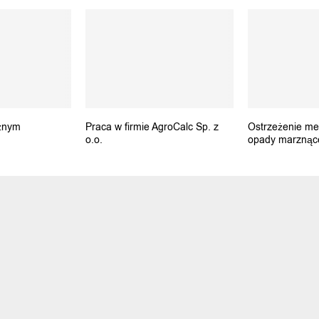
żnym
Praca w firmie AgroCalc Sp. z
Ostrzeżenie me
o.o.
opady marznąc