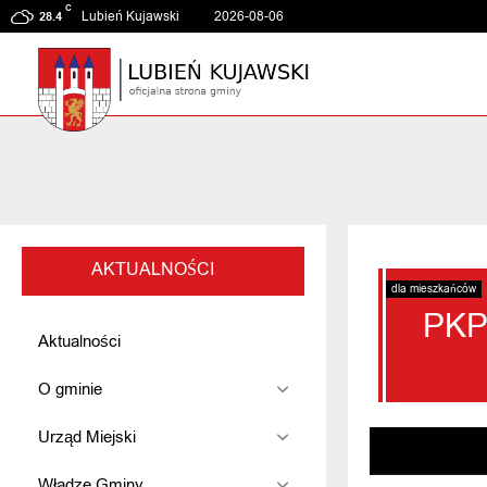
C
Lubień Kujawski
2026-08-06
28.4
AKTUALNOŚCI
dla mieszkańców
PKP 
Aktualności
O gminie
Urząd Miejski
Władze Gminy