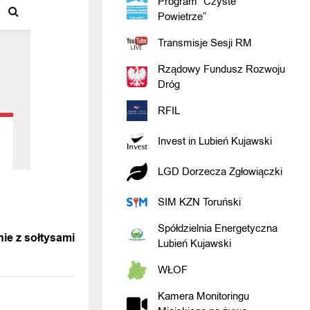
Program “Czyste
Powietrze”
Transmisje Sesji RM
Rządowy Fundusz Rozwoju
Dróg
RFIL
Invest in Lubień Kujawski
LGD Dorzecza Zgłowiączki
SIM KZN Toruński
WIADOMOŚĆ
Spółdzielnia Energetyczna
ie z sołtysami
Lubień Kujawski
WŁOF
Kamera Monitoringu